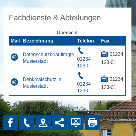
Fachdienste & Abteilungen
Übersicht
Mail
Bezeichnung
Telefon
Fax
01234
Datenschutzbeauftragte
01234
Musterstadt
123-01
123-0
01234
Denkmalschutz in
01234
Musterstadt
123-01
123-0