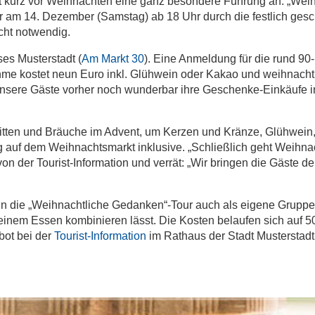
et kurz vor Weihnachten eine ganz besondere Führung an: „Wei
er am 14. Dezember (Samstag) ab 18 Uhr durch die festlich ge
icht notwendig.
es Musterstadt (
Am Markt 30
). Eine Anmeldung für die rund 90
ahme kostet neun Euro inkl. Glühwein oder Kakao und weihnacht
nsere Gäste vorher noch wunderbar ihre Geschenke-Einkäufe in
Sitten und Bräuche im Advent, um Kerzen und Kränze, Glühwein
g auf dem Weihnachtsmarkt inklusive. „Schließlich geht Weihna
n der Tourist-Information und verrät: „Wir bringen die Gäste der
nn die „Weihnachtliche Gedanken“-Tour auch als eigene Gruppe
 einem Essen kombinieren lässt. Die Kosten belaufen sich auf 5
bot bei der
Tourist-Information
im Rathaus der Stadt Musterstadt