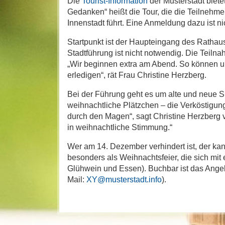
Die
Tourist-Information
der Musterstadt biet
Gedanken“ heißt die Tour, die die Teilnehm
Innenstadt führt. Eine Anmeldung dazu ist n
Startpunkt ist der Haupteingang des Rathaus
Stadtführung ist nicht notwendig. Die Teiln
„Wir beginnen extra am Abend. So können u
erledigen“, rät Frau Christine Herzberg.
Bei der Führung geht es um alte und neue 
weihnachtliche Plätzchen – die Verköstigun
durch den Magen“, sagt Christine Herzberg vo
in weihnachtliche Stimmung.“
Wer am 14. Dezember verhindert ist, der ka
besonders als Weihnachtsfeier, die sich mit
Glühwein und Essen). Buchbar ist das Ange
Mail:
XY@musterstadt.info
).