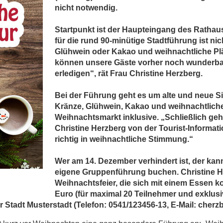
nicht notwendig.
Startpunkt ist der Haupteingang des Rathau
für die rund 90-minütige Stadtführung ist ni
Glühwein oder Kakao und weihnachtliche Pl
können unsere Gäste vorher noch wunderbar
erledigen“, rät Frau Christine Herzberg.
Bei der Führung geht es um alte und neue S
Kränze, Glühwein, Kakao und weihnachtliche
Weihnachtsmarkt inklusive. „Schließlich ge
Christine Herzberg von der Tourist-Informati
richtig in weihnachtliche Stimmung.“
Wer am 14. Dezember verhindert ist, der ka
eigene Gruppenführung buchen. Christine He
Weihnachtsfeier, die sich mit einem Essen ko
Euro (für maximal 20 Teilnehmer und exklus
r Stadt Musterstadt (Telefon: 0541/123456-13, E-Mail: cher