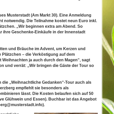
ses Musterstadt (Am Markt 30). Eine Anmeldung
cht notwendig. Die Teilnahme kostet neun Euro inkl.
ätzchen. „Wir beginnen extra am Abend. So
 ihre Geschenke-Einkäufe in der Innenstadt
itten und Bräuche im Advent, um Kerzen und
 Plätzchen – die Verköstigung auf dem
ht Weihnachten ja auch durch den Magen“, sagt
on und verrät: „Wir bringen die Gäste der Tour so
nn die „Weihnachtliche Gedanken“-Tour auch als
rzberg empfiehlt sie besonders als
mbinieren lässt. Die Kosten belaufen sich auf 50
ive Glühwein und Essen). Buchbar ist das Angebot
zberg@musterstadt.info).