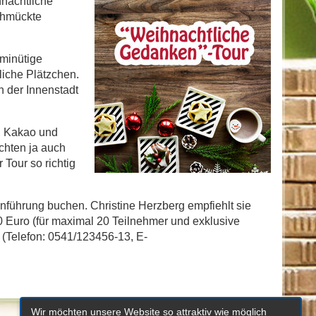
hnachtliche
schmückte
-minütige
liche Plätzchen.
 der Innenstadt
, Kakao und
chten ja auch
 Tour so richtig
nführung buchen. Christine Herzberg empfiehlt sie
0 Euro (für maximal 20 Teilnehmer und exklusive
 (Telefon: 0541/123456-13, E-
Wir möchten unsere Website so attraktiv wie möglich