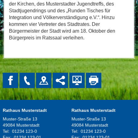
der Kirchen, des Musterstadter Jugendtreffs, des
Stadtjugendrings und des „Runden Tisches für
Integration und Völkerverständigung e.V.“. Hinzu
kommen vier Vertreter des Stadtrates. Der
Bürgermeister der Stadt wird am 18. Oktober den
Bürgerpreis im Ratssaal verleihen.
Rathaus Musterstadt
Rathaus Musterstadt
Muster-Straße 13
Muster-Straße 13
49084 Musterstadt
49084 Musterstadt
Tel:
01234 123-0
Tel:
01234 123-0
Fax:
01234 123-01
Fax:
01234 123-01