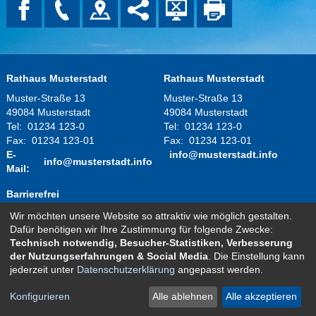
Rathaus Musterstadt
Rathaus Musterstadt
Muster-Straße 13
Muster-Straße 13
49084 Musterstadt
49084 Musterstadt
Tel:
01234 123-0
Tel:
01234 123-0
Fax:
01234 123-01
Fax:
01234 123-01
E-
info@musterstadt.info
info@musterstadt.info
Mail:
Barrierefrei
Wir möchten unsere Website so attraktiv wie möglich gestalten.
Montag - Donnerstag:
08.00 Uhr - 12.00 Uhr
Dafür benötigen wir Ihre Zustimmung für folgende Zwecke:
14.00 Uhr - 16.00 Uhr
Technisch notwendig, Besucher-Statistiken, Verbesserung
Freitag:
08.00 Uhr - 12.00 Uhr
der Nutzungserfahrungen & Social Media
. Die Einstellung kann
und nach telefonischer Vereinbarung
jederzeit unter
Datenschutzerklärung
angepasst werden.
Kontakt
Impressum
Datenschutz
Sitemap
Konfigurieren
Alle ablehnen
Alle akzeptieren