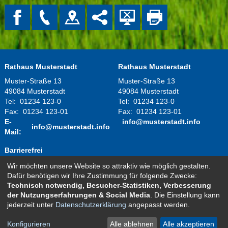
Rathaus Musterstadt
Rathaus Musterstadt
Muster-Straße 13
Muster-Straße 13
49084 Musterstadt
49084 Musterstadt
Tel:
01234 123-0
Tel:
01234 123-0
Fax:
01234 123-01
Fax:
01234 123-01
E-
info@musterstadt.info
info@musterstadt.info
Mail:
Barrierefrei
Wir möchten unsere Website so attraktiv wie möglich gestalten.
Montag - Donnerstag:
08.00 Uhr - 12.00 Uhr
Dafür benötigen wir Ihre Zustimmung für folgende Zwecke:
14.00 Uhr - 16.00 Uhr
Technisch notwendig, Besucher-Statistiken, Verbesserung
Freitag:
08.00 Uhr - 12.00 Uhr
der Nutzungserfahrungen & Social Media
. Die Einstellung kann
und nach telefonischer Vereinbarung
jederzeit unter
Datenschutzerklärung
angepasst werden.
Kontakt
Impressum
Datenschutz
Sitemap
Konfigurieren
Alle ablehnen
Alle akzeptieren