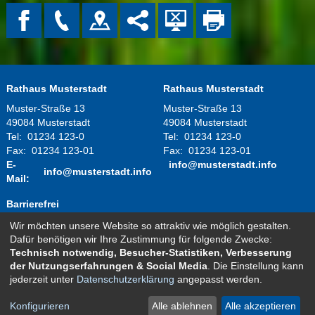
Rathaus Musterstadt
Rathaus Musterstadt
Muster-Straße 13
Muster-Straße 13
49084 Musterstadt
49084 Musterstadt
Tel:
01234 123-0
Tel:
01234 123-0
Fax:
01234 123-01
Fax:
01234 123-01
E-
info@musterstadt.info
info@musterstadt.info
Mail:
Barrierefrei
Wir möchten unsere Website so attraktiv wie möglich gestalten.
Montag - Donnerstag:
08.00 Uhr - 12.00 Uhr
Dafür benötigen wir Ihre Zustimmung für folgende Zwecke:
14.00 Uhr - 16.00 Uhr
Technisch notwendig, Besucher-Statistiken, Verbesserung
Freitag:
08.00 Uhr - 12.00 Uhr
der Nutzungserfahrungen & Social Media
. Die Einstellung kann
und nach telefonischer Vereinbarung
jederzeit unter
Datenschutzerklärung
angepasst werden.
Kontakt
Impressum
Datenschutz
Sitemap
Konfigurieren
Alle ablehnen
Alle akzeptieren