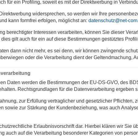
h für ein Profiling, soweit es mit der Direktwerbung in Verbindu
 Direktwerbung widersprechen, so werden wir Ihre personenbez
und kann formfrei erfolgen, möglichst an:
datenschutz@net-com
ung berechtigter Interessen verarbeiten, können Sie dieser Vera
 dies gilt auch für ein auf diese Bestimmungen gestütztes Profil
ten dann nicht mehr, es sei denn, wir können zwingende schut
n überwiegen oder die Verarbeitung dient der Geltendmachung,
verarbeitung
enen Daten werden die Bestimmungen der EU‑DS-GVO, des BDSG
halten. Rechtsgrundlagen für die Datenverarbeitung ergeben 
nung, zur Erfüllung vertraglicher und gesetzlicher Pflichten, 
gen sowie zur Stärkung der Kundenbeziehung, was auch Analy
nschutzrechtliche Erlaubnisvorschrift dar. Hierbei klären wir Sie
igung auch auf die Verarbeitung besonderer Kategorien von per