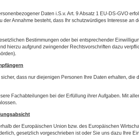
rsonenbezogener Daten i.S.v. Art. 9 Absatz 1 EU-DS-GVO erfolg
d zu der Annahme besteht, dass Ihr schutzwürdiges Interesse an
setzlichen Bestimmungen oder bei entsprechender Einwilligung
sind hierzu aufgrund zwingender Rechtsvorschriften dazu verpfli
hörden).
Empfängern
sicher, dass nur diejenigen Personen Ihre Daten erhalten, die d
unsere Fachabteilungen bei der Erfüllung ihrer Aufgaben. Mit al
hlossen.
tlungsabsicht
erhalb der Europäischen Union bzw. des Europäischen Wirtschafts
rlich, gesetzlich vorgeschrieben ist oder Sie uns dazu Ihre Ein