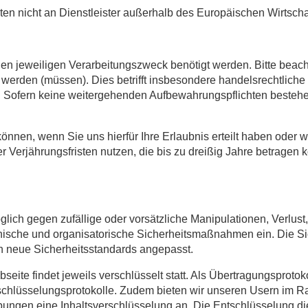
en nicht an Dienstleister außerhalb des Europäischen Wirtsch
den jeweiligen Verarbeitungszweck benötigt werden. Bitte beac
werden (müssen). Dies betrifft insbesondere handelsrechtliche 
. Sofern keine weitergehenden Aufbewahrungspflichten besteh
nnen, wenn Sie uns hierfür Ihre Erlaubnis erteilt haben oder
 Verjährungsfristen nutzen, die bis zu dreißig Jahre betragen k
ich gegen zufällige oder vorsätzliche Manipulationen, Verlust,
nische und organisatorische Sicherheitsmaßnahmen ein. Die S
an neue Sicherheitsstandards angepasst.
ite findet jeweils verschlüsselt statt. Als Übertragungsprotoko
schlüsselungsprotokolle. Zudem bieten wir unseren Usern im R
ungen eine Inhaltsverschlüsselung an. Die Entschlüsselung die