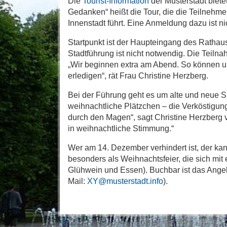
Die
Tourist-Information
der Musterstadt biet
Gedanken“ heißt die Tour, die die Teilnehm
Innenstadt führt. Eine Anmeldung dazu ist n
Startpunkt ist der Haupteingang des Rathaus
Stadtführung ist nicht notwendig. Die Teiln
„Wir beginnen extra am Abend. So können u
erledigen“, rät Frau Christine Herzberg.
Bei der Führung geht es um alte und neue 
weihnachtliche Plätzchen – die Verköstigun
durch den Magen“, sagt Christine Herzberg vo
in weihnachtliche Stimmung.“
Wer am 14. Dezember verhindert ist, der ka
besonders als Weihnachtsfeier, die sich mit
Glühwein und Essen). Buchbar ist das Ange
Mail:
XY@musterstadt.info
).