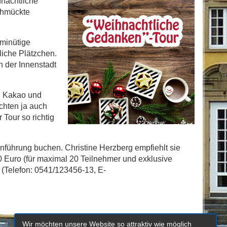
hnachtliche
schmückte
-minütige
liche Plätzchen.
 der Innenstadt
, Kakao und
chten ja auch
 Tour so richtig
nführung buchen. Christine Herzberg empfiehlt sie
0 Euro (für maximal 20 Teilnehmer und exklusive
 (Telefon: 0541/123456-13, E-
Wir möchten unsere Website so attraktiv wie möglich