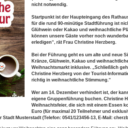
nicht notwendig.
Startpunkt ist der Haupteingang des Rathau
für die rund 90-minütige Stadtführung ist ni
Glühwein oder Kakao und weihnachtliche Pl
können unsere Gäste vorher noch wunderbar
erledigen“, rät Frau Christine Herzberg.
Bei der Führung geht es um alte und neue S
Kränze, Glühwein, Kakao und weihnachtliche
Weihnachtsmarkt inklusive. „Schließlich ge
Christine Herzberg von der Tourist-Informati
richtig in weihnachtliche Stimmung.“
Wer am 14. Dezember verhindert ist, der ka
eigene Gruppenführung buchen. Christine He
Weihnachtsfeier, die sich mit einem Essen ko
Euro (für maximal 20 Teilnehmer und exklus
r Stadt Musterstadt (Telefon: 0541/123456-13, E-Mail: cher