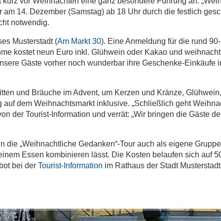
et kurz vor Weihnachten eine ganz besondere Führung an: „Wei
er am 14. Dezember (Samstag) ab 18 Uhr durch die festlich ge
icht notwendig.
es Musterstadt (
Am Markt 30
). Eine Anmeldung für die rund 90
ahme kostet neun Euro inkl. Glühwein oder Kakao und weihnacht
nsere Gäste vorher noch wunderbar ihre Geschenke-Einkäufe in
Sitten und Bräuche im Advent, um Kerzen und Kränze, Glühwein
g auf dem Weihnachtsmarkt inklusive. „Schließlich geht Weihna
n der Tourist-Information und verrät: „Wir bringen die Gäste der
nn die „Weihnachtliche Gedanken“-Tour auch als eigene Gruppe
 einem Essen kombinieren lässt. Die Kosten belaufen sich auf 5
bot bei der
Tourist-Information
im Rathaus der Stadt Musterstadt