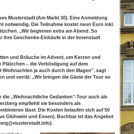
ses Musterstadt (Am Markt 30). Eine Anmeldung
cht notwendig. Die Teilnahme kostet neun Euro inkl.
ätzchen. „Wir beginnen extra am Abend. So
 ihre Geschenke-Einkäufe in der Innenstadt
itten und Bräuche im Advent, um Kerzen und
 Plätzchen – die Verköstigung auf dem
ht Weihnachten ja auch durch den Magen“, sagt
on und verrät: „Wir bringen die Gäste der Tour so
nn die „Weihnachtliche Gedanken“-Tour auch als
rzberg empfiehlt sie besonders als
mbinieren lässt. Die Kosten belaufen sich auf 50
ive Glühwein und Essen). Buchbar ist das Angebot
zberg@musterstadt.info).