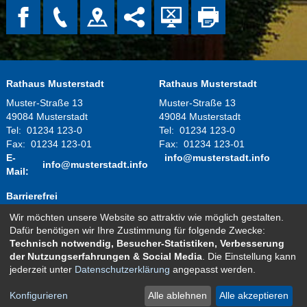
Rathaus Musterstadt
Rathaus Musterstadt
Muster-Straße 13
Muster-Straße 13
49084 Musterstadt
49084 Musterstadt
Tel:
01234 123-0
Tel:
01234 123-0
Fax:
01234 123-01
Fax:
01234 123-01
E-
info@musterstadt.info
info@musterstadt.info
Mail:
Barrierefrei
Wir möchten unsere Website so attraktiv wie möglich gestalten.
Montag - Donnerstag:
08.00 Uhr - 12.00 Uhr
Dafür benötigen wir Ihre Zustimmung für folgende Zwecke:
14.00 Uhr - 16.00 Uhr
Technisch notwendig, Besucher-Statistiken, Verbesserung
Freitag:
08.00 Uhr - 12.00 Uhr
der Nutzungserfahrungen & Social Media
. Die Einstellung kann
und nach telefonischer Vereinbarung
jederzeit unter
Datenschutzerklärung
angepasst werden.
Kontakt
Impressum
Datenschutz
Sitemap
Konfigurieren
Alle ablehnen
Alle akzeptieren