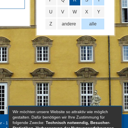
U
V
W
X
Y
Z
andere
alle
Wir möchten unsere Website so attraktiv wie möglich
gestalten. Dafür benötigen wir Ihre Zustimmung für
folgende Zwecke:
Technisch notwendig, Besucher-
r - 12.00 Uhr
Kontakt
Statistiken, Verbesserung der Nutzungserfahrungen