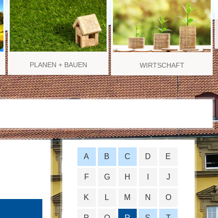
PLANEN + BAUEN
WIRTSCHAFT
A
B
C
D
E
F
G
H
I
J
K
L
M
N
O
P
Q
R
S
T