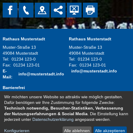
Rathaus Musterstadt
Rathaus Musterstadt
Muster-Straße 13
Muster-Straße 13
49084 Musterstadt
49084 Musterstadt
Tel:
01234 123-0
Tel:
01234 123-0
Fax:
01234 123-01
Fax:
01234 123-01
E-
info@musterstadt.info
info@musterstadt.info
Mail:
Barrierefrei
Wir möchten unsere Website so attraktiv wie möglich gestalten.
Montag - Donnerstag:
08.00 Uhr - 12.00 Uhr
Dafür benötigen wir Ihre Zustimmung für folgende Zwecke:
14.00 Uhr - 16.00 Uhr
Technisch notwendig, Besucher-Statistiken, Verbesserung
Freitag:
08.00 Uhr - 12.00 Uhr
der Nutzungserfahrungen & Social Media
. Die Einstellung kann
und nach telefonischer Vereinbarung
jederzeit unter
Datenschutzerklärung
angepasst werden.
Kontakt
Impressum
Datenschutz
Sitemap
Konfigurieren
Alle ablehnen
Alle akzeptieren