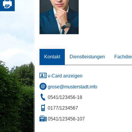
Kontakt
Dienstleistungen
Fachdie
v-Card anzeigen
grose@musterstadt.info
0541/123456-18
0177/1234567
0541/123456-107