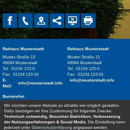
Rathaus Musterstadt
Rathaus Musterstadt
Muster-Straße 13
Muster-Straße 13
49084 Musterstadt
49084 Musterstadt
Tel:
01234 123-0
Tel:
01234 123-0
Fax:
01234 123-01
Fax:
01234 123-01
E-
info@musterstadt.info
info@musterstadt.info
Mail:
Barrierefrei
Wir möchten unsere Website so attraktiv wie möglich gestalten.
Montag - Donnerstag:
08.00 Uhr - 12.00 Uhr
Dafür benötigen wir Ihre Zustimmung für folgende Zwecke:
14.00 Uhr - 16.00 Uhr
Technisch notwendig, Besucher-Statistiken, Verbesserung
Freitag:
08.00 Uhr - 12.00 Uhr
der Nutzungserfahrungen & Social Media
. Die Einstellung kann
und nach telefonischer Vereinbarung
jederzeit unter
Datenschutzerklärung
angepasst werden.