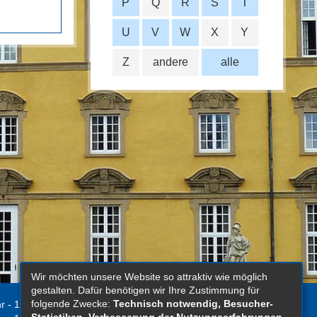
P
Q
R
S
T
U
V
W
X
Y
Z
andere
alle
Wir möchten unsere Website so attraktiv wie möglich
gestalten. Dafür benötigen wir Ihre Zustimmung für
folgende Zwecke:
Technisch notwendig, Besucher-
r - 12.00 Uhr
Kontakt
Statistiken, Verbesserung der Nutzungserfahrungen