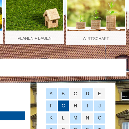
PLANEN + BAUEN
WIRTSCHAFT
A
B
C
D
E
F
G
H
I
J
K
L
M
N
O