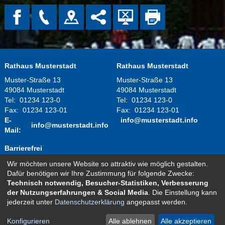
Rathaus Musterstadt
Rathaus Musterstadt
Muster-Straße 13
Muster-Straße 13
49084 Musterstadt
49084 Musterstadt
Tel:
01234 123-0
Tel:
01234 123-0
Fax:
01234 123-01
Fax:
01234 123-01
E-
info@musterstadt.info
info@musterstadt.info
Mail:
Barrierefrei
Wir möchten unsere Website so attraktiv wie möglich gestalten.
Montag - Donnerstag:
08.00 Uhr - 12.00 Uhr
Dafür benötigen wir Ihre Zustimmung für folgende Zwecke:
14.00 Uhr - 16.00 Uhr
Technisch notwendig, Besucher-Statistiken, Verbesserung
Freitag:
08.00 Uhr - 12.00 Uhr
der Nutzungserfahrungen & Social Media
. Die Einstellung kann
und nach telefonischer Vereinbarung
jederzeit unter
Datenschutzerklärung
angepasst werden.
Kontakt
Impressum
Datenschutz
Sitemap
Konfigurieren
Alle ablehnen
Alle akzeptieren