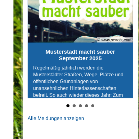
ww.pexels.com"
© www.pexels.com
n"-Tour
Musterstadt macht sauber
September 2025
erstadt
Regelmäßig jährlich werden die
e ganz
Musterstädter Straßen, Wege, Plätze und
chtliche
öffentlichen Grünanlagen von
e
unansehnlichen Hinterlassenschaften
amstag)
befreit. So auch wieder dieses Jahr: Zum
schmückte
wiederholten Mal geht die
 dazu ist
Stadtreinigungsaktion „Musterstadt macht
er
sauber" am Samstag, 13 September 2025,
Alle Meldungen anzeigen
sterstadt
in eine neue Runde.
ür die
t nicht