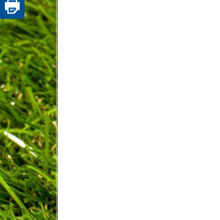
© by "w
"Weihnachtliche Gedanke
2024
Die Tourist-Information der Must
bietet kurz vor Weihnachten ein
besondere Führung an: „Weihna
Gedanken“ heißt die Tour, die di
Teilnehmer am 14. Dezember (S
ab 18 Uhr durch die festlich ge
Innenstadt führt. Eine Anmeldung
nicht notwendig. Startpunkt ist d
Haupteingang des Rathauses Mu
(Am Markt 30). Eine Anmeldung f
rund 90-minütige Stadtführung is