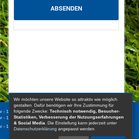
notwendig. Die 
Euro inkl. Glüh
weihnachtliche 
extra am Abend
vorher noch wu
Einkäufe in der 
Frau Christine 
geht es um alte
Bräuche im Adv
Kränze, Glühwe
weihnachtliche 
Verköstigung a
inklusive. „Sch
ja auch durch d
Herzberg von de
Wir möchten unsere Website so attraktiv wie möglich
gestalten. Dafür benötigen wir Ihre Zustimmung für
verrät: „Wir bri
folgende Zwecke:
Technisch notwendig, Besucher-
r - 12.00 Uhr
Kontakt
richtig in weih
Statistiken, Verbesserung der Nutzungserfahrungen
r - 16.00 Uhr
am 14. Dezember
Impressum
& Social Media
. Die Einstellung kann jederzeit unter
r - 12.00 Uhr
die „Weihnachtl
Datenschutzerklärung
angepasst werden.
Datenschutz
als eigene Gru
Sitemap