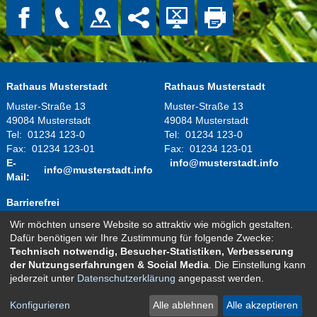
Rathaus Musterstadt
Rathaus Musterstadt
Muster-Straße 13
Muster-Straße 13
49084 Musterstadt
49084 Musterstadt
Tel:
01234 123-0
Tel:
01234 123-0
Fax:
01234 123-01
Fax:
01234 123-01
E-
info@musterstadt.info
info@musterstadt.info
Mail:
Barrierefrei
Wir möchten unsere Website so attraktiv wie möglich gestalten.
Montag - Donnerstag:
08.00 Uhr - 12.00 Uhr
Dafür benötigen wir Ihre Zustimmung für folgende Zwecke:
14.00 Uhr - 16.00 Uhr
Technisch notwendig, Besucher-Statistiken, Verbesserung
Freitag:
08.00 Uhr - 12.00 Uhr
der Nutzungserfahrungen & Social Media
. Die Einstellung kann
und nach telefonischer Vereinbarung
jederzeit unter
Datenschutzerklärung
angepasst werden.
Kontakt
Impressum
Datenschutz
Sitemap
Konfigurieren
Alle ablehnen
Alle akzeptieren