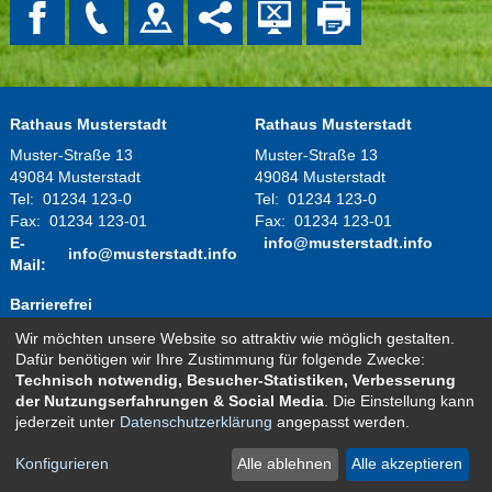
Rathaus Musterstadt
Rathaus Musterstadt
Muster-Straße 13
Muster-Straße 13
49084 Musterstadt
49084 Musterstadt
Tel:
01234 123-0
Tel:
01234 123-0
Fax:
01234 123-01
Fax:
01234 123-01
E-
info@musterstadt.info
info@musterstadt.info
Mail:
Barrierefrei
Wir möchten unsere Website so attraktiv wie möglich gestalten.
Montag - Donnerstag:
08.00 Uhr - 12.00 Uhr
Dafür benötigen wir Ihre Zustimmung für folgende Zwecke:
14.00 Uhr - 16.00 Uhr
Technisch notwendig, Besucher-Statistiken, Verbesserung
Freitag:
08.00 Uhr - 12.00 Uhr
der Nutzungserfahrungen & Social Media
. Die Einstellung kann
und nach telefonischer Vereinbarung
jederzeit unter
Datenschutzerklärung
angepasst werden.
Kontakt
Impressum
Datenschutz
Sitemap
Konfigurieren
Alle ablehnen
Alle akzeptieren