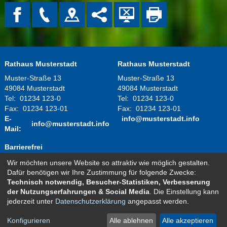
Rathaus Musterstadt
Rathaus Musterstadt
Muster-Straße 13
Muster-Straße 13
49084 Musterstadt
49084 Musterstadt
Tel:
01234 123-0
Tel:
01234 123-0
Fax:
01234 123-01
Fax:
01234 123-01
E-
info@musterstadt.info
info@musterstadt.info
Mail:
Barrierefrei
Wir möchten unsere Website so attraktiv wie möglich gestalten.
Montag - Donnerstag:
08.00 Uhr - 12.00 Uhr
Dafür benötigen wir Ihre Zustimmung für folgende Zwecke:
14.00 Uhr - 16.00 Uhr
Technisch notwendig, Besucher-Statistiken, Verbesserung
Freitag:
08.00 Uhr - 12.00 Uhr
der Nutzungserfahrungen & Social Media
. Die Einstellung kann
und nach telefonischer Vereinbarung
jederzeit unter
Datenschutzerklärung
angepasst werden.
Kontakt
Impressum
Datenschutz
Sitemap
Konfigurieren
Alle ablehnen
Alle akzeptieren