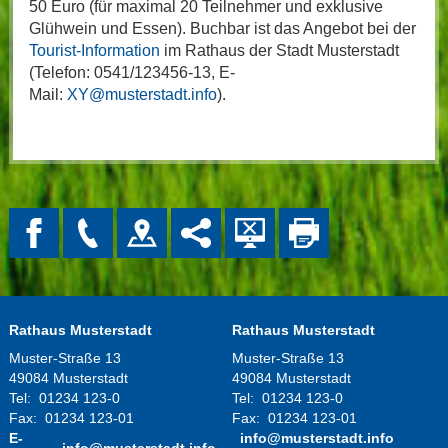
50 Euro (für maximal 20 Teilnehmer und exklusive
Glühwein und Essen). Buchbar ist das Angebot bei der
Tourist-Information
im Rathaus der Stadt Musterstadt
(Telefon: 0541/123456-13, E-
Mail:
XY@musterstadt.info
).
Rathaus Musterstadt
Rathaus Musterstadt
Muster-Straße 13
Muster-Straße 13
49084 Musterstadt
49084 Musterstadt
Tel:
01234 123-0
Tel:
01234 123-0
Fax:
01234 123-01
Fax:
01234 123-01
E-
info@musterstadt.info