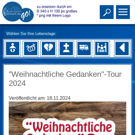
Toggle s
To
Wählen Sie Ihre Lebenslage:
"Weihnachtliche Gedanken"-Tour
2024
Veröffentlicht am:
18.11.2024