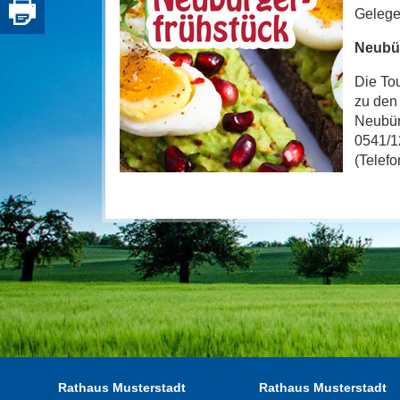
Gelegen
Neubür
Die Tou
zu den
Neubür
0541/1
(Telef
Rathaus Musterstadt
Rathaus Musterstadt