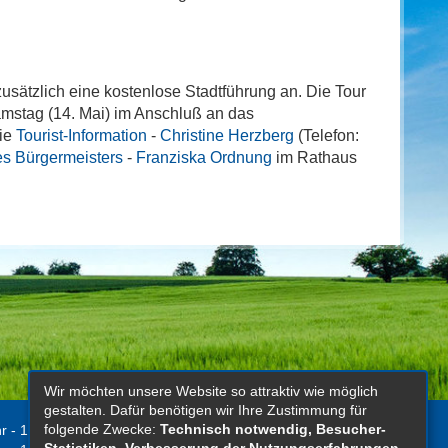
 zusätzlich eine kostenlose Stadtführung an. Die Tour
amstag (14. Mai) im Anschluß an das
die
Tourist-Information
-
Christine Herzberg
(Telefon:
s Bürgermeisters
-
Franziska Ordnung
im Rathaus
Wir möchten unsere Website so attraktiv wie möglich
gestalten. Dafür benötigen wir Ihre Zustimmung für
folgende Zwecke:
Technisch notwendig, Besucher-
r - 12.00 Uhr
Kontakt
Statistiken, Verbesserung der Nutzungserfahrungen