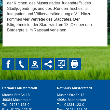
der Kirchen, des Musterstadter Jugendtreffs, des
Stadtjugendrings und des „Runden Tisches für
Integration und Völkerverständigung e.V.“. Hinzu
kommen vier Vertreter des Stadtrates. Der
Bürgermeister der Stadt wird am 18. Oktober den
Bürgerpreis im Ratssaal verleihen.
Rathaus Musterstadt
Rathaus Musterstadt
Muster-Straße 13
Muster-Straße 13
49084 Musterstadt
49084 Musterstadt
Tel:
01234 123-0
Tel:
01234 123-0
Fax:
01234 123-01
Fax:
01234 123-01